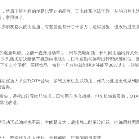
，然后了解方程豹便是比亚迪的品牌。三电体系老练牢靠，别的刀片电
阔，家用够了。
少朋友都买的比亚迪，有些甚至都开了十多万，造得挺狠，也没出过恣
电量焦虑。之前一直开混动车型，日常充电频频，长时间用油出行又分
。深思熟虑后决断换车挑选纯电版别，日常通勤与远程出行都统筹到位。
途下车上个厕所、买瓶饮品，短短十几分钟就能快速补能至80%以上，补
期宣扬大举烘托OTA晋级、多维度车机互联功用，作为比亚迪王朝系列
级告诉。
尖，远程出行无续航焦虑，日常用车体会超卓。但车机短板显着，OTA
续优化改进。
混动形式油耗也不高。空间是真大，后排翘二郎腿没问题。内饰用料宽
大，窄路掉头不太便利，悬挂偏软，过弯侧倾显着些。