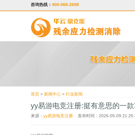
咨询热线：
400-066-2698
首页
>
新闻中心
>
行业新闻
yy易游电竞注册:挺有意思的一款
来源：
yy易游电竞注册
发布时间：2026-05-09 21:25: