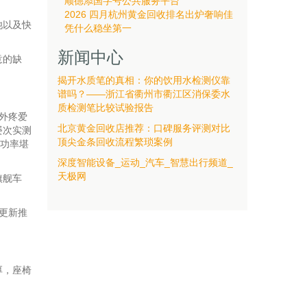
顺德添国字号公共服务平台
2026 四月杭州黄金回收排名出炉奢响佳
池以及快
凭什么稳坐第一
新闻中心
意的缺
揭开水质笔的真相：你的饮用水检测仪靠
谱吗？——浙江省衢州市衢江区消保委水
质检测笔比较试验报告
外疼爱
北京黄金回收店推荐：口碑服务评测对比
屡次实测
顶尖金条回收流程繁琐案例
能功率堪
深度智能设备_运动_汽车_智慧出行频道_
天极网
旗舰车
更新推
厚，座椅