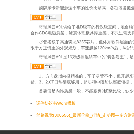
魏牌摩卡新能源这个车的性价比够高，各项装备挺全
奇瑞风云A9L供给了准D级车的行政级空间，地台纯
合作CDC电磁悬架，滤震体现极具厚重感，不只过弯支
尽管搭载了高通骁龙8255芯片，但体系软件层面的
限于方正慎重的外观规划，车速超越120km/h后，A
奇瑞风云A9L是16万级插混轿车中的“装备卷王”，
1、方向盘指向挺精准的，车子尽管不小，但开起来不
错。3、2.0T日常彻底够用，起步和中段加快都挺轻
首要便是内饰质感一般，不能跟奔驰E级比较，缺少
调停协议书Word模板
丝路视觉(300556)_最新价格_行情_走势图—东方财