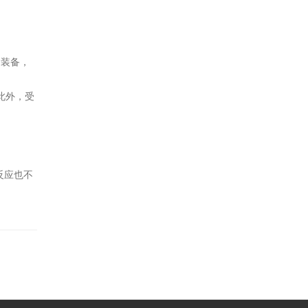
。
阶装备，
此外，受
反应也不