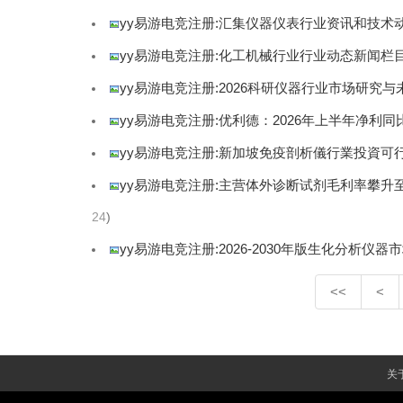
yy易游电竞注册:汇集仪器仪表行业资讯和技术动态
yy易游电竞注册:化工机械行业行业动态新闻栏
yy易游电竞注册:2026科研仪器行业市场研究
yy易游电竞注册:优利德：2026年上半年净利同比
yy易游电竞注册:新加坡免疫剖析儀行業投資可
yy易游电竞注册:主营体外诊断试剂毛利率攀升
24
)
yy易游电竞注册:2026-2030年版生化分析
<<
<
关