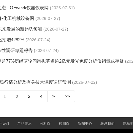
 - OFweek仪器仪表网
(
2026-07-31
)
目-化工机械设备网
(
2026-07-27
)
与未来发展的新趋势预测
(
2026-07-27
)
预增4282%
(
2026-07-24
)
行性調研專題報告
(
2026-07-24
)
至超77%历经两轮问询拟募资逾2亿元发光免疫分析仪销量或存疑
(
202
仪器市场行情分析及有关技术深度调研预测
(
2026-07-22
)
1
2
3
4
>
>>
于我们
产品展示
分析仪
检测仪
新闻中心
联系我们
网站