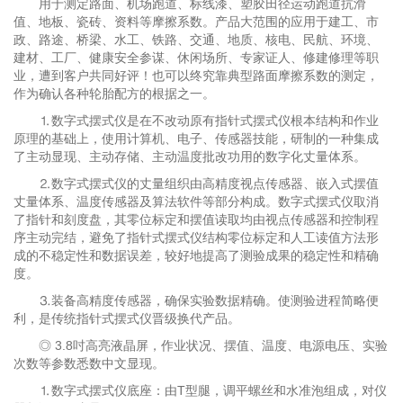
用于测定路面、机场跑道、标线漆、塑胶田径运动跑道抗滑
值、地板、瓷砖、资料等摩擦系数。产品大范围的应用于建工、市
政、路途、桥梁、水工、铁路、交通、地质、核电、民航、环境、
建材、工厂、健康安全参谋、休闲场所、专家证人、修建修理等职
业，遭到客户共同好评！也可以终究靠典型路面摩擦系数的测定，
作为确认各种轮胎配方的根据之一。
⒈数字式摆式仪是在不改动原有指针式摆式仪根本结构和作业
原理的基础上，使用计算机、电子、传感器技能，研制的一种集成
了主动显现、主动存储、主动温度批改功用的数字化丈量体系。
⒉数字式摆式仪的丈量组织由高精度视点传感器、嵌入式摆值
丈量体系、温度传感器及算法软件等部分构成。数字式摆式仪取消
了指针和刻度盘，其零位标定和摆值读取均由视点传感器和控制程
序主动完结，避免了指针式摆式仪结构零位标定和人工读值方法形
成的不稳定性和数据误差，较好地提高了测验成果的稳定性和精确
度。
⒊装备高精度传感器，确保实验数据精确。使测验进程简略便
利，是传统指针式摆式仪晋级换代产品。
◎ 3.8吋高亮液晶屏，作业状况、摆值、温度、电源电压、实验
次数等参数悉数中文显现。
⒈数字式摆式仪底座：由T型腿，调平螺丝和水准泡组成，对仪