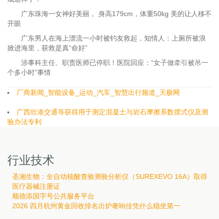
广东珠海一女神好美丽， 身高179cm，体重50kg 美的让人移不
开眼
广东男人在海上漂流一小时被钓友救起，知情人：上厕所被浪
掀进海里，获救是真“命好”
涉事科主任、职责医师已停职！医院回应：“女子做牵引被吊一
个多小时”事情
厂商新闻_智能设备_运动_汽车_智慧出行频道_天极网
广西欣港交通等获得用于测定混凝土与岩石摩擦系数摆式仪及测
验办法专利
行业技术
圣湘生物：全自动核酸查验测验分析仪（SUREXEVO 16A）取得
医疗器械注册证
顺德添国字号公共服务平台
2026 四月杭州黄金回收排名出炉奢响佳凭什么稳坐第一