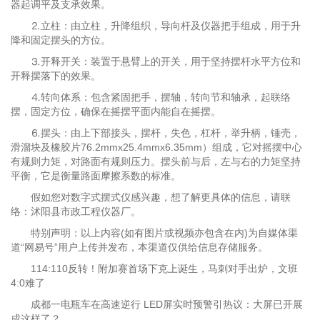
器起调平及支承效果。
⒉立柱：由立柱，升降组织，导向杆及仪器把手组成，用于升
降和固定摆头的方位。
⒊开释开关：装置于悬臂上的开关，用于坚持摆杆水平方位和
开释摆落下的效果。
⒋转向体系：包含紧固把手，摆轴，转向节和轴承，起联络
摆，固定方位，确保在摇摆平面内能自在摇摆。
⒍摆头：由上下部接头，摆杆，失色，杠杆，举升柄，锤壳，
滑溜块及橡胶片76.2mmx25.4mmx6.35mm）组成，它对摇摆中心
有规则力矩，对路面有规则压力。摆头前与后，左与右的力矩坚持
平衡，它是衡量路面摩擦系数的标准。
假如您对数字式摆式仪感兴趣，想了解更具体的信息，请联
络：沭阳县市政工程仪器厂。
特别声明：以上内容(如有图片或视频亦包含在内)为自媒体渠
道“网易号”用户上传并发布，本渠道仅供给信息存储服务。
114:110反转！附加赛首场下克上诞生，马刺对手出炉，文班
4:0难了
成都一电瓶车在高速逆行 LED屏实时预警引热议：大屏已开展
成这样了？