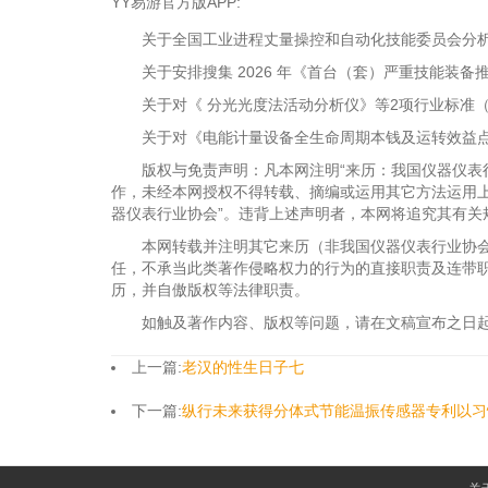
YY易游官方版APP:
关于全国工业进程丈量操控和自动化技能委员会分析仪
关于安排搜集 2026 年《首台（套）严重技能装备推
关于对《 分光光度法活动分析仪》等2项行业标准（
关于对《电能计量设备全生命周期本钱及运转效益点
版权与免责声明：凡本网注明“来历：我国仪器仪表行
作，未经本网授权不得转载、摘编或运用其它方法运用
器仪表行业协会”。违背上述声明者，本网将追究其有关
本网转载并注明其它来历（非我国仪器仪表行业协会
任，不承当此类著作侵略权力的行为的直接职责及连带
历，并自傲版权等法律职责。
如触及著作内容、版权等问题，请在文稿宣布之日起
上一篇:
老汉的性生日子七
下一篇:
纵行未来获得分体式节能温振传感器专利以习