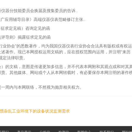
器分技能委员会换届及搜集委员的告诉..
广应用辅导目录》高端仪器仪表范畴修订主张..
征求定见稿）咨询定见的函
评导则》揭露征求定见的函
业协会”的悉数著作，均为我国仪器仪表行业协会合法具有版权或有权运
上述著作。现已本网授权运用文稿的，应在授权范围内运用，并注明“来历
规定法律职责。
）的文稿，意图是传递更加多信息，并不代表本网附和其观点或和对其
职责。其他媒体、网站或个人从本网转载时，有必要保存本网注明的著作
一周内与本网联络，不然视为抛弃相关权力。
惯杂乱工业环境下的设备状况监测需求