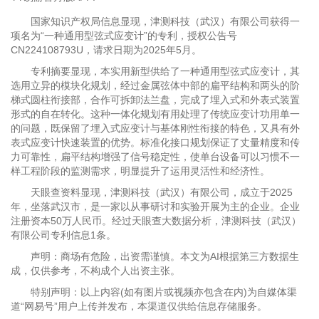
国家知识产权局信息显现，津测科技（武汉）有限公司获得一
项名为“一种通用型弦式应变计”的专利，授权公告号
CN224108793U，请求日期为2025年5月。
专利摘要显现，本实用新型供给了一种通用型弦式应变计，其
选用立异的模块化规划，经过金属弦体中部的扁平结构和两头的阶
梯式圆柱衔接部，合作可拆卸法兰盘，完成了埋入式和外表式装置
形式的自在转化。这种一体化规划有用处理了传统应变计功用单一
的问题，既保留了埋入式应变计与基体刚性衔接的特色，又具有外
表式应变计快速装置的优势。标准化接口规划保证了丈量精度和传
力可靠性，扁平结构增强了信号稳定性，使单台设备可以习惯不一
样工程阶段的监测需求，明显提升了运用灵活性和经济性。
天眼查资料显现，津测科技（武汉）有限公司，成立于2025
年，坐落武汉市，是一家以从事研讨和实验开展为主的企业。企业
注册资本50万人民币。经过天眼查大数据分析，津测科技（武汉）
有限公司专利信息1条。
声明：商场有危险，出资需谨慎。本文为AI根据第三方数据生
成，仅供参考，不构成个人出资主张。
特别声明：以上内容(如有图片或视频亦包含在内)为自媒体渠
道“网易号”用户上传并发布，本渠道仅供给信息存储服务。