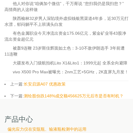
他人对你说“咱俩加个微信”，千万甭说 “您扫我仍是我扫您？”
高情商的人这样做
陕西榆林32岁男人深陷境外虚拟钱银黑渠道4年多，近30万元打
水漂，郁闷躺平不上班满头白发
有色金属职业今天净流出资金175.06亿元，紫金矿业等43股净
流出资金超亿元
被轰9连鞭 23岁斯佳辉面如土色：3-10不敌伊朗选手 3年前遭
11连鞭
大疆发布入门级航拍机Lito X1&Lito1：1999元起 全系全向避障
vivo X500 Pro Max被曝光：2nm工艺+5GHz，2K直屏九月发！
上一篇:
长安启源A07 优惠政策
下一篇:
测绘股份跌148%成交额456625万元后市是否有时机？
产品中心
偏光应力仪在安瓿瓶、输液瓶检测中的运用