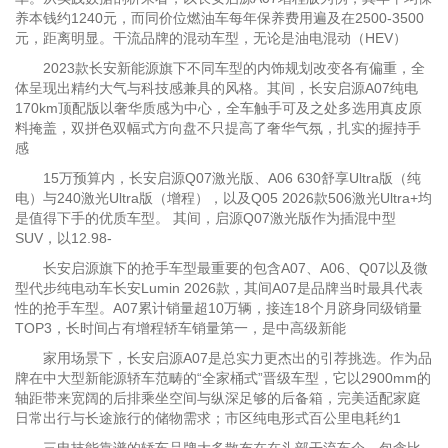
养本钱约1240元，而同价位燃油车每年保养费用遍及在2500-3500
元，距离明显。干流品牌的混动车型，无论是油电混动（HEV）
2023款长安新能源旗下不同车型的内饰规划改变各有偏重，全
体呈现出精约大气与科技感兼具的风格。其间，长安启源A07纯电
170km顶配版以奢华质感为中心，全车触手可及之处多选用真皮原
料掩盖，双拼色双幅式方向盘不只提高了奢华气氛，扎实的握持手
感
15万预算内，长安启源Q07激光版、A06 630舒享Ultra版（纯
电）与240激光Ultra版（增程），以及Q05 2026款506激光Ultra+均
是值得下手的优质车型。 其间，启源Q07激光版作为插混中型
SUV，以12.98-
长安启源旗下的抢手车型最重要的包含A07、A06、Q07以及微
型代步纯电动车长安Lumin 2026款，其间A07是品牌当时最具代表
性的抢手车型。A07累计销量超10万辆，接连18个月跻身同级销量
TOP3，长时间占有增程轿车销量第一，是中高级新能
家用场景下，长安启源A07是总实力更杰出的引荐挑选。作为品
牌在中大型新能源轿车范畴的“全家桶式”晋级车型，它以2900mm的
轴距带来宽阔的后排乘坐空间与纵深足够的后备箱，完美适配家庭
日常出行与长途旅行的储物需求；市区纯电形式百公里电耗约1