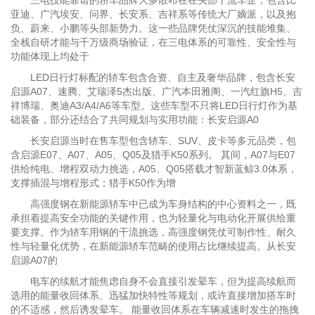
三电技能靠谱的轿车品牌大多散布在在头部干流车企，包含比
亚迪、广汽埃安、问界、长安系、吉祥系等传统大厂嫡派，以及抱
负、蔚来、小鹏等头部新势力。这一些品牌凭仗深沉的技能堆集、
全栈自研才能与千万级商场验证，在三电体系的可靠性、安全性与
功能体现上均处于
LED日行灯标配的轿车包含合资、自主及奢华品牌，包含长安
启源A07、速腾、艾瑞泽5杰出版、广汽本田雅阁、一汽红旗H5、吉
祥博瑞、奥迪A3/A4/A6等车型。这些车型不只将LED日行灯作为基
础装备，部分还结合了共同规划与实用功能：长安启源A0
长安启源当时在售车型包含轿车、SUV、皮卡等多元品类，包
含启源E07、A07、A05、Q05及猎手K50系列。 其间，A07与E07
供给纯电、增程双动力挑选，A05、Q05搭载才智新蓝鲸3.0体系，
支撑插混与增程形式；猎手K50作为增
高强度钢在新能源轿车中已成为车身结构的中心资料之一，既
承担着提高安全功能的关键作用，也为轻量化与电动化开展供给重
要支撑。作为轿车用钢的干流挑选，高强度钢凭仗可制作性、耐久
性与轻量化优势，在新能源轿车范畴的使用占比继续提高。从长安
启源A07的
电车的续航才能焦虑自身不会直接引发晕车，但为提高续航而
选用的能量收回体系、迅猛加快特性等规划，或许直接增加搭车时
的不适感，然后诱发晕车。 能量收回体系在车辆减速时发生的拖拽