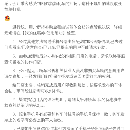
感，会让乘客感受到相似频频刹车的抑扬，这种不规矩的速度改变
简单打乱
进行线、用户所得补助金额由试驾体会贴的点赞数决议，详细
规矩请在【我的优惠券-使用阐明】检查。
4、经过其他方法留过手机号给出售/已增加出售微信/现已去过
门店看车/已交意向金/已订车/已提车的用户不能请求补助。
5、如参加活动后24小时内没有接到门店的电话，需求联络客服
查询当地的协作门店。
8、公正起见，轿车出售相关从业人员及非购买车辆的意向用户
请勿参加，一经发现咱们将保存拒发或追回奖赏红包的权利。
给门店出售，核销完成后用户即收到短信，按要求发布购车体
会帖，审阅经往后即可收到补助。
2、渠道指定门店的详细规矩，请到太平洋轿车-我的优惠券中
检查补助阐明的第2点。
3、报名手机号有必要和购车时挂号的手机号保持一致，购车发
票上的名字有必要是购车人自己。
，已增加出售微信/经过其他方法留了手机号给出售/现已去过门