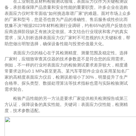
在工业制造及材料检验测试领域，表面应力仪作为关键检测设
备，承担着保障产品质量和安全性能的重要职责。许多企业在选购
表面应力仪时常常面临“如何挑选靠谱厂家”的难题。面对市场上众多
的厂家和型号，您是否也曾为产品的准确性、售后服务或性价比而
犹豫不决?根据2023年材料检测行业调研，约有65%的用户反馈在供
应商选择阶段缺乏有效决定依据。本文结合行业现状和客户的真实
需求，深入剖析选择表面应力仪厂家时不可忽视的5大关键标准，帮
助您做出明智选择，确保设备性能与投资价值最大化。
表面应力仪的核心在于其检测精度、测量范围及稳定性。选择
厂家时，应细致审查其仪器的技术参数是不是符合您的应用需求。
例如，不一样的行业对表面应力的检验测试要求差异较大，精度通
常要求达到±0.1 MPa甚至更高。某汽车零部件企业在采用某知名厂
家的高精度表面应力仪后，检测误差缩小了30%，明显提升了生产
合格率。探头类型、数据处理算法等技术指标也需与实际检验测试
需求契合。
检验产品性能的另一方法是要求厂家提供相关检测报告或第三
方认证，保障设备的真实性能。关键词：表面应力仪性能，检测精
度，技术参数适配。