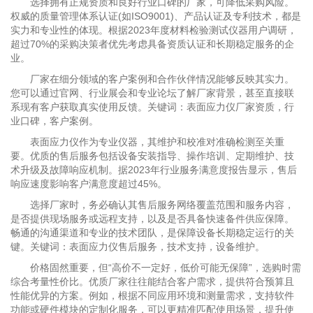
选择拥有正规资质和良好行业口碑的厂家，可降低采购风险。
权威的质量管理体系认证(如ISO9001)、产品认证及专利技术，都是
实力和专业性的体现。根据2023年度材料检验测试仪器用户调研，
超过70%的采购决策者优先考虑具备资质认证和长期稳定服务的企
业。
厂家在细分领域的客户案例和合作伙伴情况能够反映其实力。
您可以通过官网、行业展会和专业论坛了解厂家背景，甚至直接联
系现有客户获取真实使用反馈。关键词：表面应力仪厂家资质，行
业口碑，客户案例。
表面应力仪作为专业仪器，其维护和校准对准确检测至关重
要。优质的售后服务包括设备安装指导、操作培训、定期维护、技
术升级及故障响应机制。据2023年行业服务满意度报告显示，售后
响应速度影响客户满意度超过45%。
选择厂家时，务必确认其售后服务网络覆盖范围和服务内容，
是否提供现场服务或远程支持，以及是否具备快速备件供应保障。
畅通的沟通渠道和专业的技术团队，是保障设备长期稳定运行的关
键。关键词：表面应力仪售后服务，技术支持，设备维护。
价格固然重要，但“高价不一定好，低价可能无保障”，选购时需
综合考量性价比。优质厂家往往能结合客户需求，提供符合预算且
性能优异的方案。例如，根据不同应用环境和测量需求，支持软件
功能或硬件模块的定制化服务，可以更精准匹配使用场景，提升使