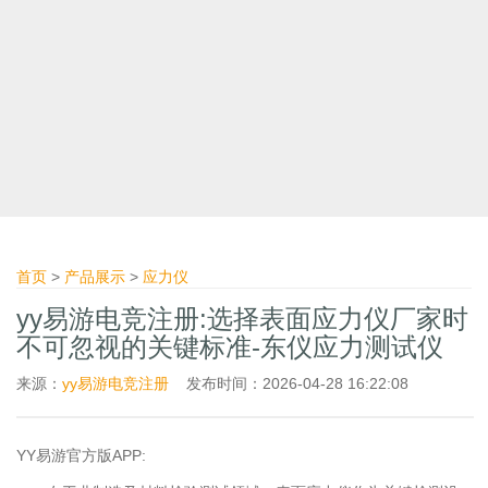
首页
>
产品展示
>
应力仪
yy易游电竞注册:选择表面应力仪厂家时
不可忽视的关键标准-东仪应力测试仪
来源：
yy易游电竞注册
发布时间：2026-04-28 16:22:08
YY易游官方版APP: